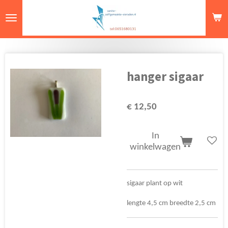
Ga
direct
naar
de
hoofdinhoud
hanger sigaar
€ 12,50
In
winkelwagen
sigaar plant op wit
lengte 4,5 cm breedte 2,5 cm