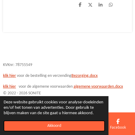
D
D
S
D
e
e
h
e
l
e
a
l
e
l
r
e
n
e
n
KVKnr: 78755549
klik hier
voor de bestelling en verzending
Bezorging.docx
klik hi
er
voor de algemene voorwaarden
algemene voorwaarden.docx
© 2022 - 2026 SONITE
Powered by
JouwWeb
Deze website gebruikt cookies voor analyse-doeleinden
en/of het tonen van advertenties. Door gebruik te
blijven maken van de site gaat u hiermee akkoord.
Akkoord
E-mailadres
Telefoonnummer
Kaart
Facebook