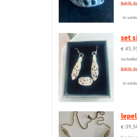
Bekijk de
In wink
set s
€ 45,9
oorbellen
Bekijk de
In wink
lepe
€ 39,5