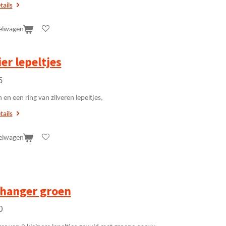
tails
elwagen
ier lepeltjes
5
 en een ring van zilveren lepeltjes,
tails
elwagen
lhanger groen
0