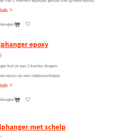
er van 2 kleinere lepeltjes gevuld met groene epoxy
tails
elwagen
lphanger epoxy
5
ger kun je aan 2 kanten dragen.
et epoxy en een slakkenschelpje
tails
elwagen
lphanger met schelp