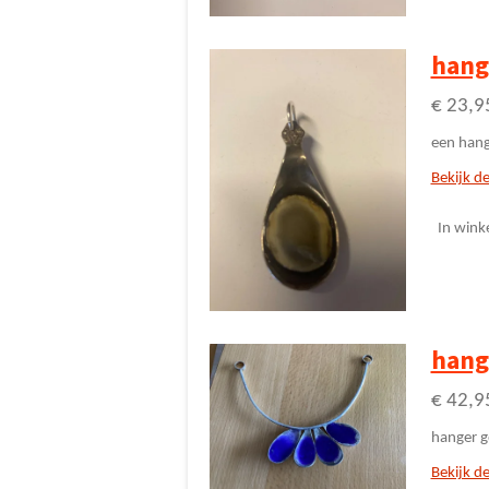
hang
€ 23,9
een hange
Bekijk de
In wink
hange
€ 42,9
hanger g
Bekijk de