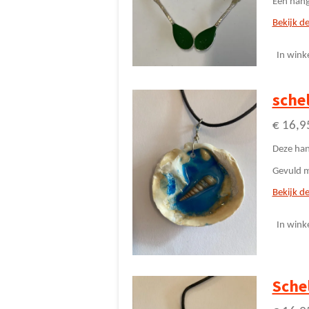
Een hang
Bekijk de
In wink
sche
€ 16,9
Deze han
Gevuld m
Bekijk de
In wink
Sche