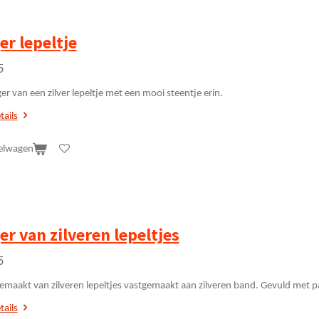
er lepeltje
5
r van een zilver lepeltje met een mooi steentje erin.
tails
elwagen
r van zilveren lepeltjes
5
emaakt van zilveren lepeltjes vastgemaakt aan zilveren band. Gevuld met 
tails