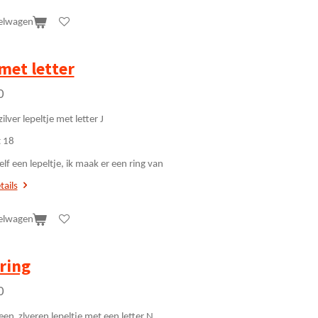
elwagen
met letter
0
zilver lepeltje met letter J
 18
elf een lepeltje, ik maak er een ring van
tails
elwagen
ring
0
een zlveren lepeltje met een letter N