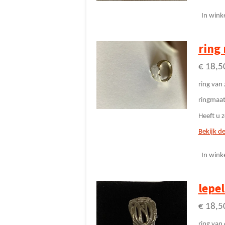
In wink
ring 
€ 18,5
ring van 
ringmaat
Heeft u z
Bekijk de
In wink
lepel
€ 18,5
ring van 