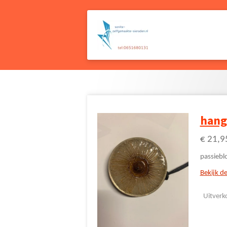
Ga
direct
naar
de
hoofdinhoud
hang
€ 21,9
passiebl
Bekijk de
Uitverk