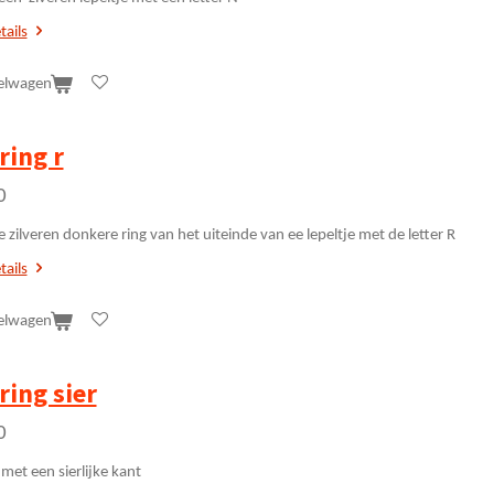
tails
elwagen
ring r
0
zilveren donkere ring van het uiteinde van ee lepeltje met de letter R
tails
elwagen
ring sier
0
 met een sierlijke kant