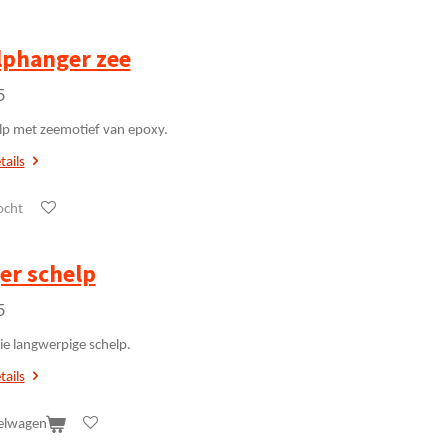
lphanger zee
5
lp met zeemotief van epoxy.
tails
ocht
er schelp
5
e langwerpige schelp.
tails
elwagen