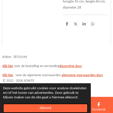
hoogte 35 cm, lengte 60 cm,
diameter 28
D
D
S
D
e
e
h
e
l
e
a
l
e
l
r
e
n
e
n
KVKnr: 78755549
klik hier
voor de bestelling en verzending
Bezorging.docx
klik hi
er
voor de algemene voorwaarden
algemene voorwaarden.docx
© 2022 - 2026 SONITE
Powered by
JouwWeb
Deze website gebruikt cookies voor analyse-doeleinden
en/of het tonen van advertenties. Door gebruik te
blijven maken van de site gaat u hiermee akkoord.
Akkoord
E-mailadres
Telefoonnummer
Kaart
Facebook