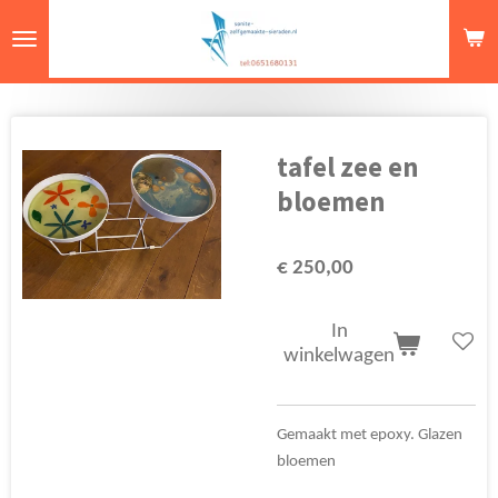
Ga
direct
naar
de
hoofdinhoud
tafel zee en
bloemen
€ 250,00
In
winkelwagen
Gemaakt met epoxy. Glazen
bloemen