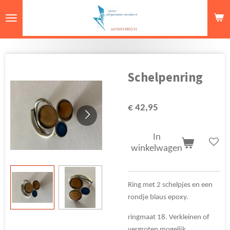
Ga
direct
naar
de
hoofdinhoud
Schelpenring
€ 42,95
In
winkelwagen
Ring met 2 schelpjes en een
rondje blaus epoxy.
ringmaat 18. Verkleinen of
vergroten mogelijk.