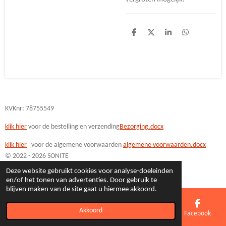
D
D
S
D
e
e
h
e
l
e
a
l
e
l
r
e
n
e
n
KVKnr: 78755549
klik hier
voor de bestelling en verzending
Bezorging.docx
klik hi
er
voor de algemene voorwaarden
algemene voorwaarden.docx
© 2022 - 2026 SONITE
Powered by
JouwWeb
Deze website gebruikt cookies voor analyse-doeleinden
en/of het tonen van advertenties. Door gebruik te
blijven maken van de site gaat u hiermee akkoord.
Akkoord
E-mailadres
Telefoonnummer
Kaart
Facebook