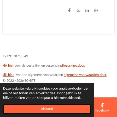
D
D
S
D
e
e
h
e
l
e
a
l
e
l
r
e
n
e
n
KVKnr: 78755549
klik hier
voor de bestelling en verzending
Bezorging.docx
klik hi
er
voor de algemene voorwaarden
algemene voorwaarden.docx
© 2022 - 2026 SONITE
Powered by
JouwWeb
Deze website gebruikt cookies voor analyse-doeleinden
en/of het tonen van advertenties. Door gebruik te
blijven maken van de site gaat u hiermee akkoord.
Akkoord
E-mailadres
Telefoonnummer
Kaart
Facebook