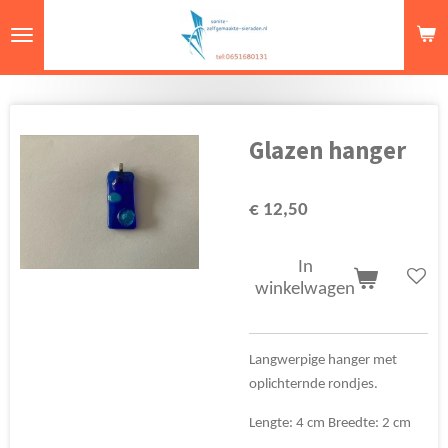
Ga
direct
naar
de
hoofdinhoud
Glazen hanger
€ 12,50
In
winkelwagen
Langwerpige hanger met
oplichternde rondjes.
Lengte: 4 cm Breedte: 2 cm