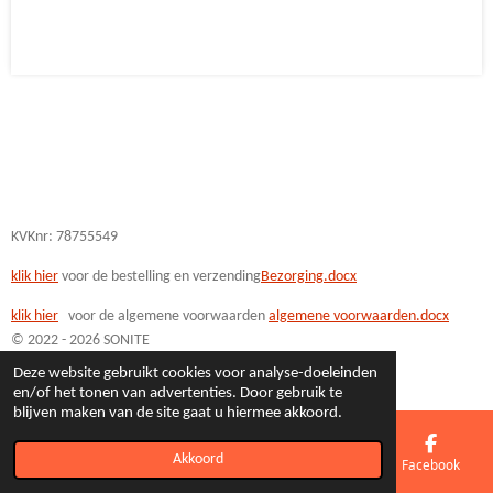
l
e
a
l
e
l
r
e
n
e
n
KVKnr: 78755549
klik hier
voor de bestelling en verzending
Bezorging.docx
klik hi
er
voor de algemene voorwaarden
algemene voorwaarden.docx
© 2022 - 2026 SONITE
Powered by
JouwWeb
Deze website gebruikt cookies voor analyse-doeleinden
en/of het tonen van advertenties. Door gebruik te
blijven maken van de site gaat u hiermee akkoord.
Akkoord
E-mailadres
Telefoonnummer
Kaart
Facebook