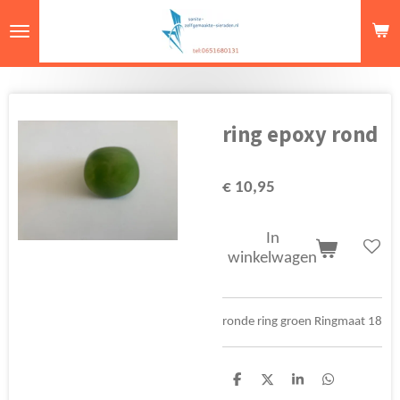
Ga
direct
naar
de
hoofdinhoud
ring epoxy rond
€ 10,95
In
winkelwagen
ronde ring groen Ringmaat 18
D
D
S
D
e
e
h
e