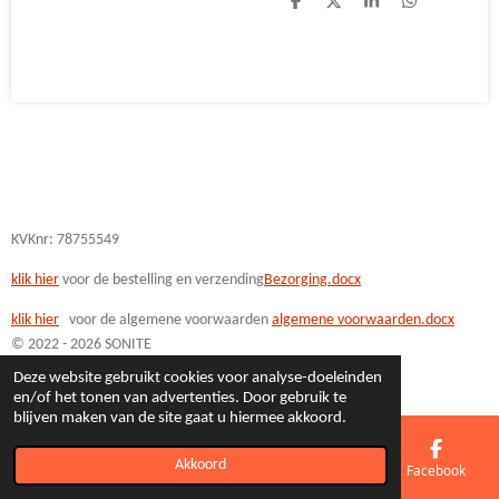
D
D
S
D
e
e
h
e
l
e
a
l
e
l
r
e
n
e
n
KVKnr: 78755549
klik hier
voor de bestelling en verzending
Bezorging.docx
klik hi
er
voor de algemene voorwaarden
algemene voorwaarden.docx
© 2022 - 2026 SONITE
Powered by
JouwWeb
Deze website gebruikt cookies voor analyse-doeleinden
en/of het tonen van advertenties. Door gebruik te
blijven maken van de site gaat u hiermee akkoord.
Akkoord
E-mailadres
Telefoonnummer
Kaart
Facebook