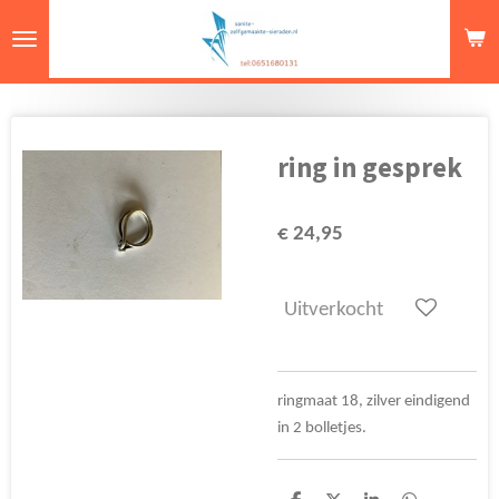
Ga
direct
naar
de
hoofdinhoud
ring in gesprek
€ 24,95
Uitverkocht
ringmaat 18, zilver eindigend
in 2 bolletjes.