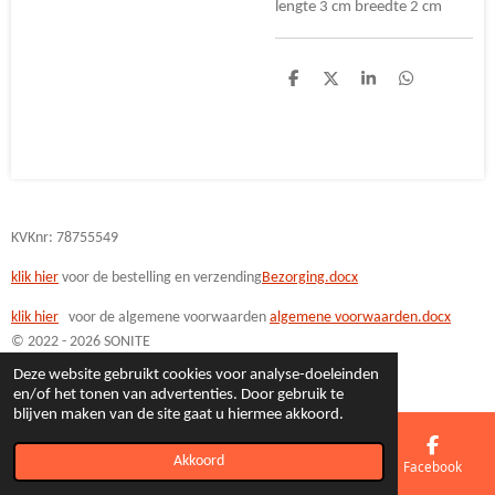
lengte 3 cm breedte 2 cm
D
D
S
D
e
e
h
e
l
e
a
l
e
l
r
e
n
e
n
KVKnr: 78755549
klik hier
voor de bestelling en verzending
Bezorging.docx
klik hi
er
voor de algemene voorwaarden
algemene voorwaarden.docx
© 2022 - 2026 SONITE
Powered by
JouwWeb
Deze website gebruikt cookies voor analyse-doeleinden
en/of het tonen van advertenties. Door gebruik te
blijven maken van de site gaat u hiermee akkoord.
Akkoord
E-mailadres
Telefoonnummer
Kaart
Facebook