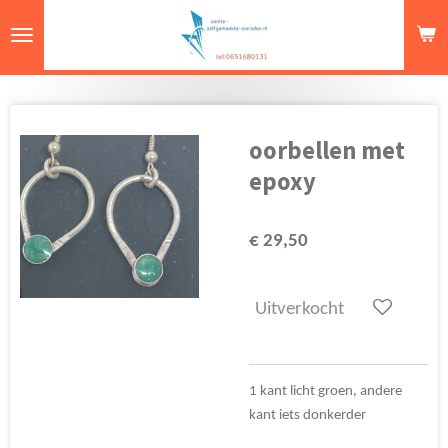
Ga
direct
naar
de
hoofdinhoud
oorbellen met
epoxy
€ 29,50
Uitverkocht
1 kant licht groen, andere
kant iets donkerder