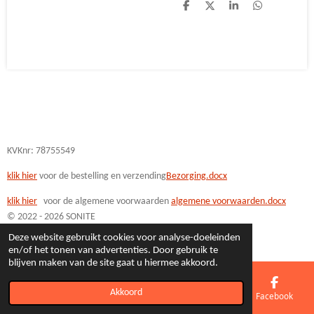
D
D
S
D
e
e
h
e
l
e
a
l
e
l
r
e
n
e
n
KVKnr: 78755549
klik hier
voor de bestelling en verzending
Bezorging.docx
klik hi
er
voor de algemene voorwaarden
algemene voorwaarden.docx
© 2022 - 2026 SONITE
Powered by
JouwWeb
Deze website gebruikt cookies voor analyse-doeleinden
en/of het tonen van advertenties. Door gebruik te
blijven maken van de site gaat u hiermee akkoord.
Akkoord
E-mailadres
Telefoonnummer
Kaart
Facebook