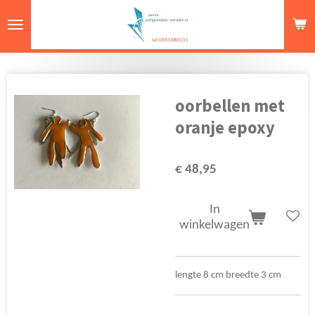
Ga
direct
naar
de
hoofdinhoud
oorbellen met
oranje epoxy
€ 48,95
In
winkelwagen
lengte 8 cm breedte 3 cm