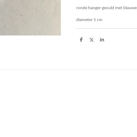
ronde hanger gevuld met blauwe
diameter 5 cm
D
D
S
e
e
h
l
e
a
e
l
r
n
e