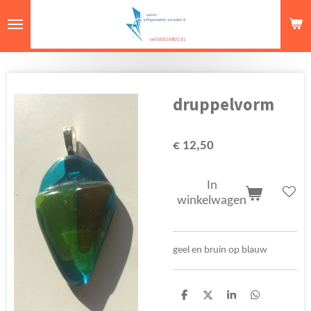
Ga
direct
naar
de
hoofdinhoud
druppelvorm
€ 12,50
In
winkelwagen
geel en bruin op blauw
D
D
S
D
e
e
h
e