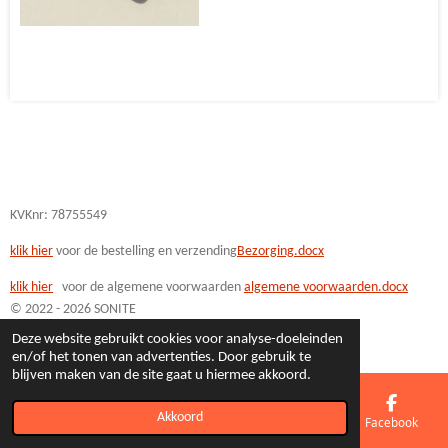
l
e
a
l
e
l
r
e
n
e
n
KVKnr: 78755549
klik hier
voor de bestelling en verzending
Bezorging.docx
klik hi
er
voor de algemene voorwaarden
algemene voorwaarden.docx
© 2022 - 2026 SONITE
Powered by
JouwWeb
Deze website gebruikt cookies voor analyse-doeleinden
en/of het tonen van advertenties. Door gebruik te
blijven maken van de site gaat u hiermee akkoord.
Akkoord
E-mailadres
Telefoonnummer
Kaart
Facebook