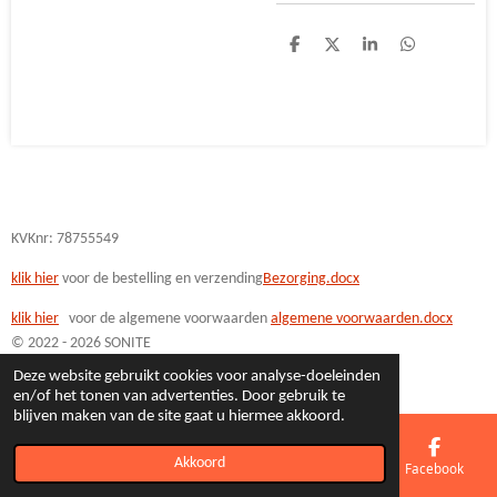
D
D
S
D
e
e
h
e
l
e
a
l
e
l
r
e
n
e
n
KVKnr: 78755549
klik hier
voor de bestelling en verzending
Bezorging.docx
klik hi
er
voor de algemene voorwaarden
algemene voorwaarden.docx
© 2022 - 2026 SONITE
Powered by
JouwWeb
Deze website gebruikt cookies voor analyse-doeleinden
en/of het tonen van advertenties. Door gebruik te
blijven maken van de site gaat u hiermee akkoord.
Akkoord
E-mailadres
Telefoonnummer
Kaart
Facebook